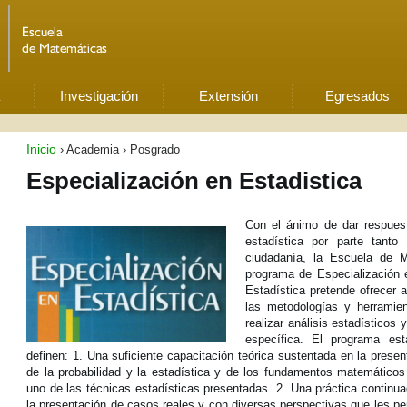
Investigación
Extensión
Egresados
Inicio
›
Academia
›
Posgrado
Especialización en Estadistica
Con el ánimo de dar respuest
estadística por parte tan
ciudadanía, la Escuela de M
programa de Especialización 
Estadística pretende ofrecer a
las metodologías y herramien
realizar análisis estadísticos
específica. El programa es
definen: 1. Una suficiente capacitación teórica sustentada en la prese
de la probabilidad y la estadística y de los fundamentos matemático
uno de las técnicas estadísticas presentadas. 2. Una práctica continua
la presentación de casos reales y con diversas perspectivas que les per