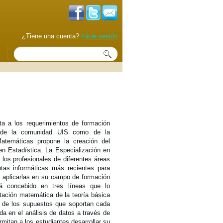
¿Tiene una cuenta?
Inicie sesión
Formulario de búsqueda
Buscar
a a los requerimientos de formación
to de la comunidad UIS como de la
atemáticas propone la creación del
en Estadística. La Especialización en
 los profesionales de diferentes áreas
tas informáticas más recientes para
 y aplicarlas en su campo de formación
tá concebido en tres líneas que lo
ntación matemática de la teoría básica
s de los supuestos que soportan cada
da en el análisis de datos a través de
mitan a los estudiantes desarrollar su