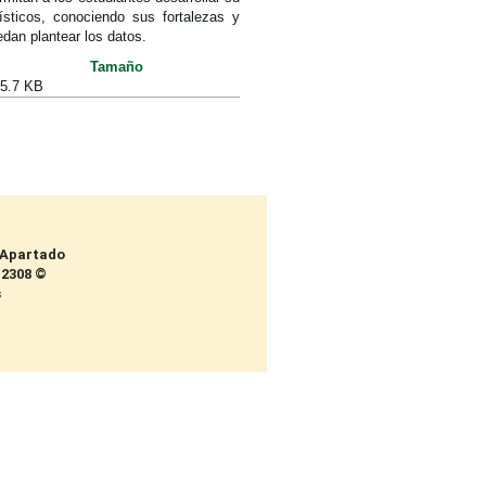
ísticos, conociendo sus fortalezas y
dan plantear los datos.
Tamaño
5.7 KB
5 Apartado
 2308 ©
s